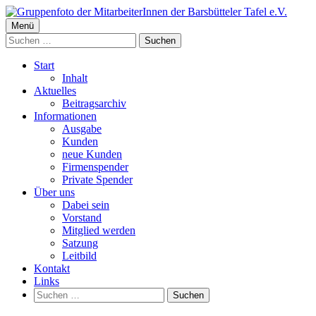
Springe
zum
Primäres
Menü
Barsbütteler Tafel e. V.
Inhalt
Suchen
Menü
nach:
Start
Inhalt
Aktuelles
Beitragsarchiv
Informationen
Ausgabe
Kunden
neue Kunden
Firmenspender
Private Spender
Über uns
Dabei sein
Vorstand
Mitglied werden
Satzung
Leitbild
Kontakt
Links
Suchen
nach: