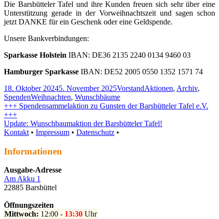
Die Barsbütteler Tafel und ihre Kunden freuen sich sehr über eine
Unterstützung gerade in der Vorweihnachtszeit und sagen schon
jetzt DANKE für ein Geschenk oder eine Geldspende.
Unsere Bankverbindungen:
Sparkasse Holstein
IBAN: DE36 2135 2240 0134 9460 03
Hamburger Sparkasse
IBAN: DE52 2005 0550 1352 1571 74
Veröffentlicht
Autor
Kategorien
18. Oktober 2024
5. November 2025
Vorstand
Aktionen
,
Archiv
,
am
Schlagwörter
Spenden
Weihnachten
,
Wunschbäume
Beitragsnavigation
Vorheriger
+++ Spendensammelaktion zu Gunsten der Barsbütteler Tafel e.V.
Beitrag:
+++
Nächster
Update: Wunschbaumaktion der Barsbütteler Tafel!
Beitrag
Haupt-
RSS-
Kontakt
•
Impressum
•
Datenschutz
•
Feed
Seitenleiste
Informationen
Ausgabe-Adresse
Am Akku 1
22885 Barsbüttel
Öffnungszeiten
Mittwoch:
12:00 -
13:30
Uhr