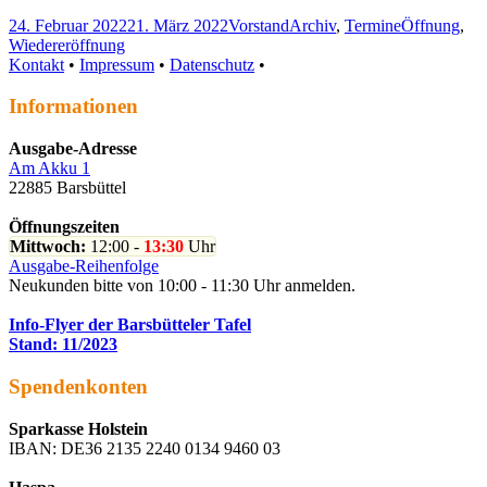
Veröffentlicht
Autor
Kategorien
Schlagwörte
24. Februar 2022
21. März 2022
Vorstand
Archiv
,
Termine
Öffnung
,
am
Wiedereröffnung
Haupt-
RSS-
Kontakt
•
Impressum
•
Datenschutz
•
Feed
Seitenleiste
Informationen
Ausgabe-Adresse
Am Akku 1
22885 Barsbüttel
Öffnungszeiten
Mittwoch:
12:00 -
13:30
Uhr
Ausgabe-Reihenfolge
Neukunden bitte von 10:00 - 11:30 Uhr anmelden.
Info-Flyer der Barsbütteler Tafel
Stand: 11/2023
Spendenkonten
Sparkasse Holstein
IBAN: DE36 2135 2240 0134 9460 03