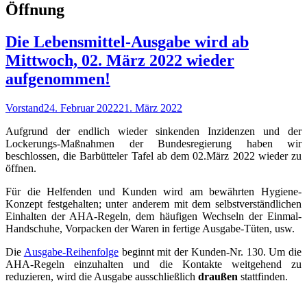
Schlagwort:
Öffnung
Die Lebensmittel-Ausgabe wird ab
Mittwoch, 02. März 2022 wieder
aufgenommen!
Autor
Veröffentlicht
Vorstand
24. Februar 2022
21. März 2022
am
Aufgrund der endlich wieder sinkenden Inzidenzen und der
Lockerungs-Maßnahmen der Bundesregierung haben wir
beschlossen, die Barbütteler Tafel ab dem 02.März 2022 wieder zu
öffnen.
Für die Helfenden und Kunden wird am bewährten Hygiene-
Konzept festgehalten; unter anderem mit dem selbstverständlichen
Einhalten der AHA-Regeln, dem häufigen Wechseln der Einmal-
Handschuhe, Vorpacken der Waren in fertige Ausgabe-Tüten, usw.
Die
Ausgabe-Reihenfolge
beginnt mit der Kunden-Nr. 130. Um die
AHA-Regeln einzuhalten und die Kontakte weitgehend zu
reduzieren, wird die Ausgabe ausschließlich
draußen
stattfinden.