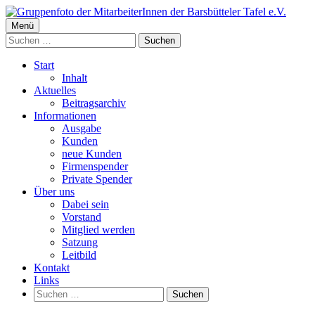
Springe
zum
Primäres
Menü
Barsbütteler Tafel e. V.
Inhalt
Suchen
Menü
nach:
Start
Inhalt
Aktuelles
Beitragsarchiv
Informationen
Ausgabe
Kunden
neue Kunden
Firmenspender
Private Spender
Über uns
Dabei sein
Vorstand
Mitglied werden
Satzung
Leitbild
Kontakt
Links
Suchen
nach: